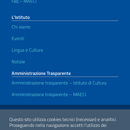
Faq – MAECI
L’Istituto
Chi siamo
Eventi
Lingua e Cultura
Notizie
Amministrazione Trasparente
Amministrazione trasparente – Istituto di Cultura
Amministrazione trasparente – MAECI
Link Utili
Note legali
Privacy e cookie policy
Dichiarazione di accessibilità
Questo sito utilizza cookies tecnici (necessari) e analitici.
Proseguendo nella navigazione accetti l'utilizzo dei