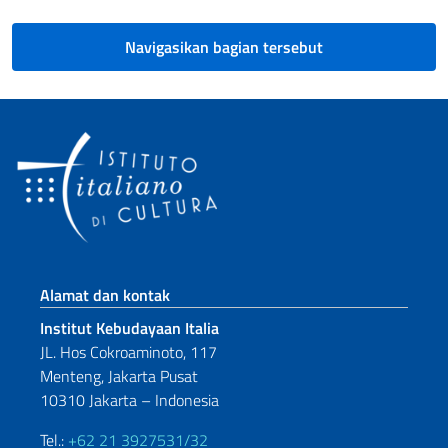
Navigasikan bagian tersebut
Bagian footer
Alamat dan kontak
Institut Kebudayaan Italia
JL. Hos Cokroaminoto, 117
Menteng, Jakarta Pusat
10310 Jakarta – Indonesia
Tel.:
+62 21 3927531/32