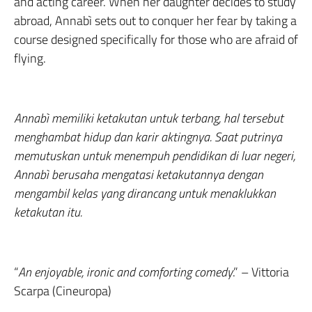
and acting career. When her daughter decides to study
abroad, Annabì sets out to conquer her fear by taking a
course designed specifically for those who are afraid of
flying.
Annabì memiliki ketakutan untuk terbang, hal tersebut
menghambat hidup dan karir aktingnya. Saat putrinya
memutuskan untuk menempuh pendidikan di luar negeri,
Annabì berusaha mengatasi ketakutannya dengan
mengambil kelas yang dirancang untuk menaklukkan
ketakutan itu.
“
An enjoyable, ironic and comforting comedy
.” – Vittoria
Scarpa (Cineuropa)