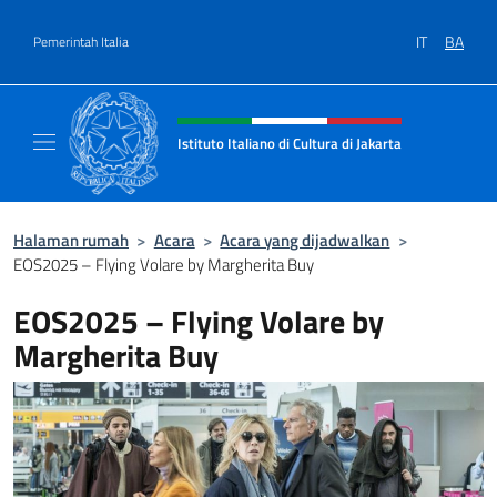
Lewati ke konten
IT
BA
Pemerintah Italia
Situs tajuk, sosial, dan menu
Istituto Italiano di Cultura di Jakarta
Il sito ufficiale dell'Istituto Italiano di Cultur
Halaman rumah
>
Acara
>
Acara yang dijadwalkan
>
EOS2025 – Flying Volare by Margherita Buy
EOS2025 – Flying Volare by
Margherita Buy