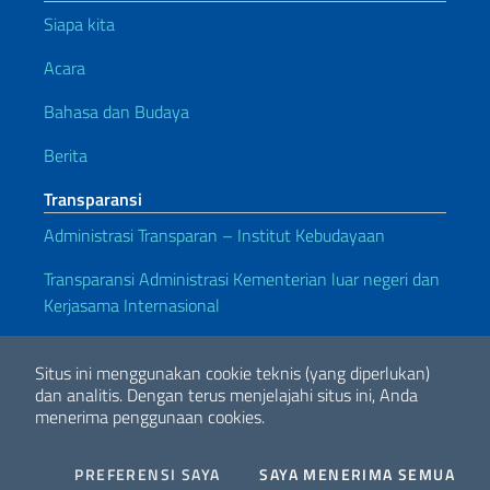
Siapa kita
Acara
Bahasa dan Budaya
Berita
Transparansi
Administrasi Transparan – Institut Kebudayaan
Transparansi Administrasi Kementerian luar negeri dan
Kerjasama Internasional
Tautan yang bermanfaat
Situs ini menggunakan cookie teknis (yang diperlukan)
Note legali
Privacy e cookie policy
Dichiarazione di accessibilità
dan analitis.
Dengan terus menjelajahi situs ini, Anda
menerima penggunaan cookies.
2026 Hak Cipta Kementerian Luar Negeri dan Kerjasama Internasional
COOKIES
I CO
PREFERENSI SAYA
SAYA MENERIMA SEMUA